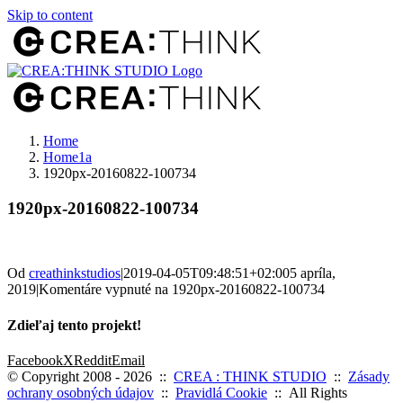
Skip to content
Home
Home1a
1920px-20160822-100734
1920px-20160822-100734
Od
creathinkstudios
|
2019-04-05T09:48:51+02:00
5 apríla,
2019
|
Komentáre vypnuté
na 1920px-20160822-100734
Zdieľaj tento projekt!
Facebook
X
Reddit
Email
© Copyright 2008 -
2026 ::
CREA : THINK STUDIO
::
Zásady
ochrany osobných údajov
::
Pravidlá Cookie
:: All Rights