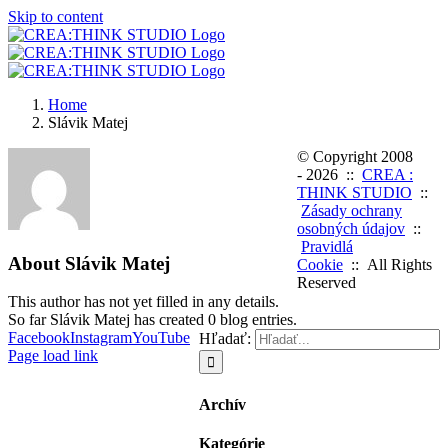
Skip to content
Home
Slávik Matej
© Copyright 2008
-
2026 ::
CREA :
THINK STUDIO
::
Zásady ochrany
osobných údajov
::
Pravidlá
About
Slávik Matej
Cookie
:: All Rights
Reserved
This author has not yet filled in any details.
So far Slávik Matej has created 0 blog entries.
Facebook
Instagram
YouTube
Hľadať:
Page load link
Archív
Kategórie