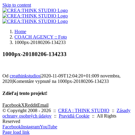
Skip to content
Home
COACH AGENCY :: Foto
1000px-20180206-134233
1000px-20180206-134233
Od
creathinkstudios
|
2020-11-09T12:04:20+01:00
9 novembra,
2020
|
Komentáre vypnuté
na 1000px-20180206-134233
Zdieľaj tento projekt!
Facebook
X
Reddit
Email
© Copyright 2008 -
2026 ::
CREA : THINK STUDIO
::
Zásady
ochrany osobných údajov
::
Pravidlá Cookie
:: All Rights
Reserved
Facebook
Instagram
YouTube
Page load link