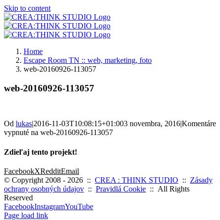
Skip to content
Home
Escape Room TN :: web, marketing, foto
web-20160926-113057
web-20160926-113057
Od
lukas
|
2016-11-03T10:08:15+01:00
3 novembra, 2016
|
Komentáre
vypnuté
na web-20160926-113057
Zdieľaj tento projekt!
Facebook
X
Reddit
Email
© Copyright 2008 -
2026 ::
CREA : THINK STUDIO
::
Zásady
ochrany osobných údajov
::
Pravidlá Cookie
:: All Rights
Reserved
Facebook
Instagram
YouTube
Page load link