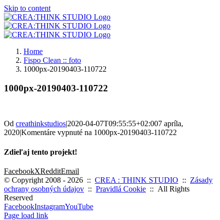
Skip to content
Home
Fispo Clean :: foto
1000px-20190403-110722
1000px-20190403-110722
Od
creathinkstudios
|
2020-04-07T09:55:55+02:00
7 apríla,
2020
|
Komentáre vypnuté
na 1000px-20190403-110722
Zdieľaj tento projekt!
Facebook
X
Reddit
Email
© Copyright 2008 -
2026 ::
CREA : THINK STUDIO
::
Zásady
ochrany osobných údajov
::
Pravidlá Cookie
:: All Rights
Reserved
Facebook
Instagram
YouTube
Page load link