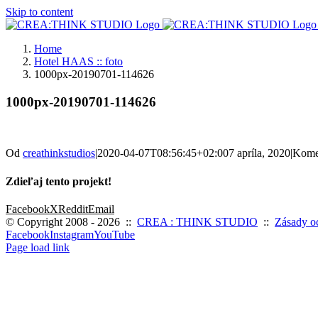
Skip to content
Home
Hotel HAAS :: foto
1000px-20190701-114626
1000px-20190701-114626
Od
creathinkstudios
|
2020-04-07T08:56:45+02:00
7 apríla, 2020
|
Kome
Zdieľaj tento projekt!
Facebook
X
Reddit
Email
© Copyright 2008 -
2026 ::
CREA : THINK STUDIO
::
Zásady o
Facebook
Instagram
YouTube
Page load link