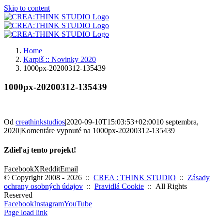
Skip to content
Home
Karpiš :: Novinky 2020
1000px-20200312-135439
1000px-20200312-135439
Od
creathinkstudios
|
2020-09-10T15:03:53+02:00
10 septembra,
2020
|
Komentáre vypnuté
na 1000px-20200312-135439
Zdieľaj tento projekt!
Facebook
X
Reddit
Email
© Copyright 2008 -
2026 ::
CREA : THINK STUDIO
::
Zásady
ochrany osobných údajov
::
Pravidlá Cookie
:: All Rights
Reserved
Facebook
Instagram
YouTube
Page load link