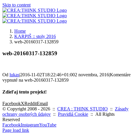
Skip to content
Home
KARPIŠ :: stoly 2016
web-20160317-132859
web-20160317-132859
Od
lukas
|
2016-11-02T18:22:46+01:00
2 novembra, 2016
|
Komentáre
vypnuté
na web-20160317-132859
Zdieľaj tento projekt!
Facebook
X
Reddit
Email
© Copyright 2008 -
2026 ::
CREA : THINK STUDIO
::
Zásady
ochrany osobných údajov
::
Pravidlá Cookie
:: All Rights
Reserved
Facebook
Instagram
YouTube
Page load link