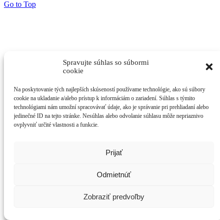
Go to Top
Spravujte súhlas so súbormi
cookie
Na poskytovanie tých najlepších skúseností používame technológie, ako sú súbory
cookie na ukladanie a/alebo prístup k informáciám o zariadení. Súhlas s týmito
technológiami nám umožní spracovávať údaje, ako je správanie pri prehliadaní alebo
jedinečné ID na tejto stránke. Nesúhlas alebo odvolanie súhlasu môže nepriaznivo
ovplyvniť určité vlastnosti a funkcie.
Prijať
Odmietnúť
Zobraziť predvoľby