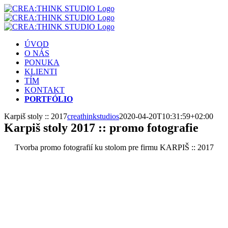
Skip
to
content
ÚVOD
O NÁS
PONUKA
KLIENTI
TÍM
KONTAKT
PORTFÓLIO
Karpiš stoly :: 2017
creathinkstudios
2020-04-20T10:31:59+02:00
Karpiš stoly 2017 :: promo fotografie
Tvorba promo fotografií ku stolom pre firmu KARPIŠ :: 2017