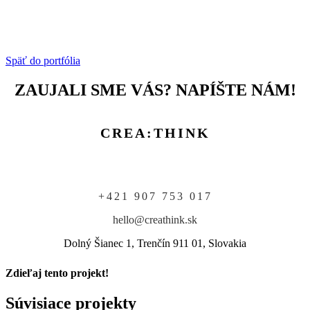
Späť do portfólia
ZAUJALI SME VÁS? NAPÍŠTE NÁM!
CREA:THINK
+421 907 753 017
hello@creathink.sk
Dolný Šianec 1, Trenčín 911 01, Slovakia
Zdieľaj tento projekt!
Facebook
X
Reddit
Email
Súvisiace projekty