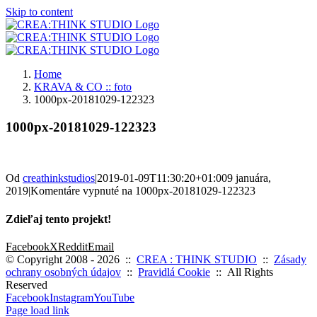
Skip to content
Home
KRAVA & CO :: foto
1000px-20181029-122323
1000px-20181029-122323
Od
creathinkstudios
|
2019-01-09T11:30:20+01:00
9 januára,
2019
|
Komentáre vypnuté
na 1000px-20181029-122323
Zdieľaj tento projekt!
Facebook
X
Reddit
Email
© Copyright 2008 -
2026 ::
CREA : THINK STUDIO
::
Zásady
ochrany osobných údajov
::
Pravidlá Cookie
:: All Rights
Reserved
Facebook
Instagram
YouTube
Page load link