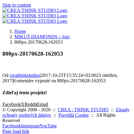
Skip to content
Home
MIKUŠ DIAMONDS :: foto
800px-20170628-162053
800px-20170628-162053
Od
creathinkstudios
|
2017-10-23T15:35:24+02:00
23 októbra,
2017
|
Komentáre vypnuté
na 800px-20170628-162053
Zdieľaj tento projekt!
Facebook
X
Reddit
Email
© Copyright 2008 -
2026 ::
CREA : THINK STUDIO
::
Zásady
ochrany osobných údajov
::
Pravidlá Cookie
:: All Rights
Reserved
Facebook
Instagram
YouTube
Page load link