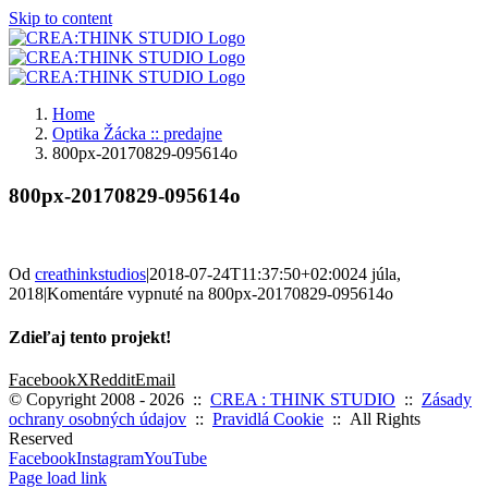
Skip to content
Home
Optika Žácka :: predajne
800px-20170829-095614o
800px-20170829-095614o
Od
creathinkstudios
|
2018-07-24T11:37:50+02:00
24 júla,
2018
|
Komentáre vypnuté
na 800px-20170829-095614o
Zdieľaj tento projekt!
Facebook
X
Reddit
Email
© Copyright 2008 -
2026 ::
CREA : THINK STUDIO
::
Zásady
ochrany osobných údajov
::
Pravidlá Cookie
:: All Rights
Reserved
Facebook
Instagram
YouTube
Page load link