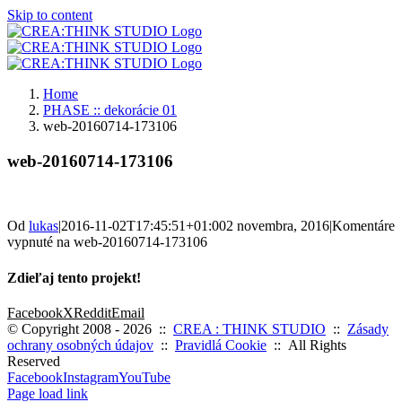
Skip to content
Home
PHASE :: dekorácie 01
web-20160714-173106
web-20160714-173106
Od
lukas
|
2016-11-02T17:45:51+01:00
2 novembra, 2016
|
Komentáre
vypnuté
na web-20160714-173106
Zdieľaj tento projekt!
Facebook
X
Reddit
Email
© Copyright 2008 -
2026 ::
CREA : THINK STUDIO
::
Zásady
ochrany osobných údajov
::
Pravidlá Cookie
:: All Rights
Reserved
Facebook
Instagram
YouTube
Page load link