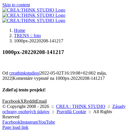
Skip to content
Home
TRENS :: foto
1000px-20220208-141217
1000px-20220208-141217
Od
creathinkstudios
|
2022-05-02T16:19:08+02:00
2 mája,
2022
|
Komentáre vypnuté
na 1000px-20220208-141217
Zdieľaj tento projekt!
Facebook
X
Reddit
Email
© Copyright 2008 -
2026 ::
CREA : THINK STUDIO
::
Zásady
ochrany osobných údajov
::
Pravidlá Cookie
:: All Rights
Reserved
Facebook
Instagram
YouTube
Page load link