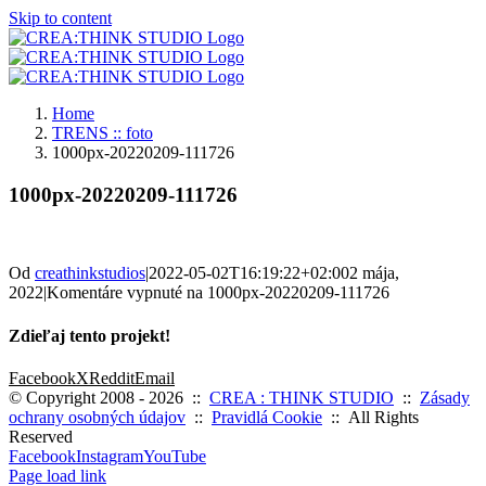
Skip to content
Home
TRENS :: foto
1000px-20220209-111726
1000px-20220209-111726
Od
creathinkstudios
|
2022-05-02T16:19:22+02:00
2 mája,
2022
|
Komentáre vypnuté
na 1000px-20220209-111726
Zdieľaj tento projekt!
Facebook
X
Reddit
Email
© Copyright 2008 -
2026 ::
CREA : THINK STUDIO
::
Zásady
ochrany osobných údajov
::
Pravidlá Cookie
:: All Rights
Reserved
Facebook
Instagram
YouTube
Page load link