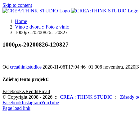
Skip to content
Home
Víno z dvora :: Foto z viníc
1000px-20200826-120827
1000px-20200826-120827
Od
creathinkstudios
|
2020-11-06T17:04:46+01:00
6 novembra, 2020
|
K
Zdieľaj tento projekt!
Facebook
X
Reddit
Email
© Copyright 2008 -
2026 ::
CREA : THINK STUDIO
::
Zásady o
Facebook
Instagram
YouTube
Page load link