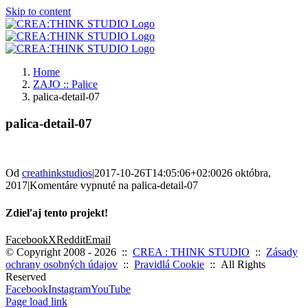
Skip to content
Home
ZAJO :: Palice
palica-detail-07
palica-detail-07
Od
creathinkstudios
|
2017-10-26T14:05:06+02:00
26 októbra,
2017
|
Komentáre vypnuté
na palica-detail-07
Zdieľaj tento projekt!
Facebook
X
Reddit
Email
© Copyright 2008 -
2026 ::
CREA : THINK STUDIO
::
Zásady
ochrany osobných údajov
::
Pravidlá Cookie
:: All Rights
Reserved
Facebook
Instagram
YouTube
Page load link