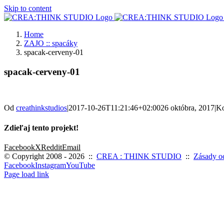
Skip to content
Home
ZAJO :: spacáky
spacak-cerveny-01
spacak-cerveny-01
Od
creathinkstudios
|
2017-10-26T11:21:46+02:00
26 októbra, 2017
|
Ko
Zdieľaj tento projekt!
Facebook
X
Reddit
Email
© Copyright 2008 -
2026 ::
CREA : THINK STUDIO
::
Zásady o
Facebook
Instagram
YouTube
Page load link