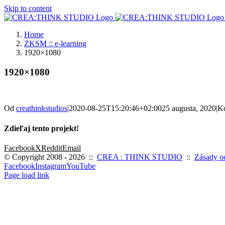
Skip to content
Home
ZKSM :: e-learning
1920×1080
1920×1080
Od
creathinkstudios
|
2020-08-25T15:20:46+02:00
25 augusta, 2020
|
Ko
Zdieľaj tento projekt!
Facebook
X
Reddit
Email
© Copyright 2008 -
2026 ::
CREA : THINK STUDIO
::
Zásady o
Facebook
Instagram
YouTube
Page load link