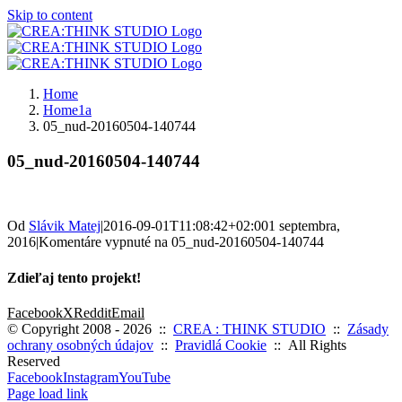
Skip to content
Home
Home1a
05_nud-20160504-140744
05_nud-20160504-140744
Od
Slávik Matej
|
2016-09-01T11:08:42+02:00
1 septembra,
2016
|
Komentáre vypnuté
na 05_nud-20160504-140744
Zdieľaj tento projekt!
Facebook
X
Reddit
Email
© Copyright 2008 -
2026 ::
CREA : THINK STUDIO
::
Zásady
ochrany osobných údajov
::
Pravidlá Cookie
:: All Rights
Reserved
Facebook
Instagram
YouTube
Page load link