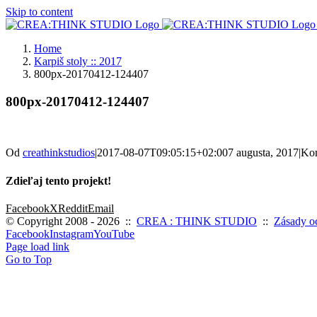
Skip to content
Home
Karpiš stoly :: 2017
800px-20170412-124407
800px-20170412-124407
Od
creathinkstudios
|
2017-08-07T09:05:15+02:00
7 augusta, 2017
|
Kom
Zdieľaj tento projekt!
Facebook
X
Reddit
Email
© Copyright 2008 -
2026 ::
CREA : THINK STUDIO
::
Zásady o
Facebook
Instagram
YouTube
Page load link
Go to Top