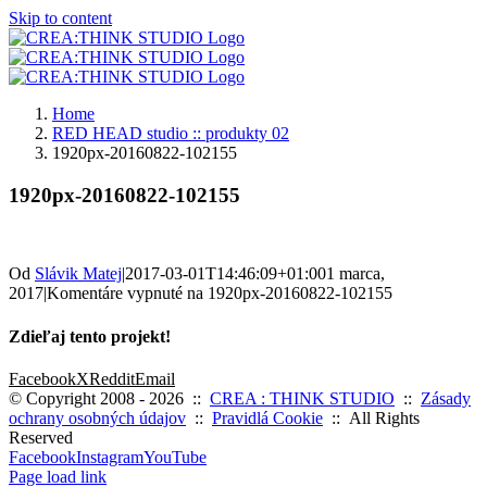
Skip to content
Home
RED HEAD studio :: produkty 02
1920px-20160822-102155
1920px-20160822-102155
Od
Slávik Matej
|
2017-03-01T14:46:09+01:00
1 marca,
2017
|
Komentáre vypnuté
na 1920px-20160822-102155
Zdieľaj tento projekt!
Facebook
X
Reddit
Email
© Copyright 2008 -
2026 ::
CREA : THINK STUDIO
::
Zásady
ochrany osobných údajov
::
Pravidlá Cookie
:: All Rights
Reserved
Facebook
Instagram
YouTube
Page load link