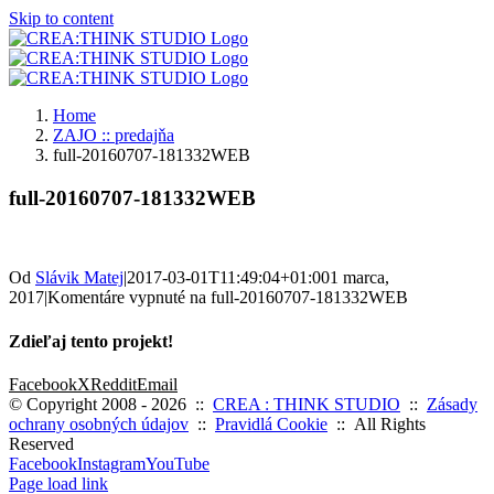
Skip to content
Home
ZAJO :: predajňa
full-20160707-181332WEB
full-20160707-181332WEB
Od
Slávik Matej
|
2017-03-01T11:49:04+01:00
1 marca,
2017
|
Komentáre vypnuté
na full-20160707-181332WEB
Zdieľaj tento projekt!
Facebook
X
Reddit
Email
© Copyright 2008 -
2026 ::
CREA : THINK STUDIO
::
Zásady
ochrany osobných údajov
::
Pravidlá Cookie
:: All Rights
Reserved
Facebook
Instagram
YouTube
Page load link